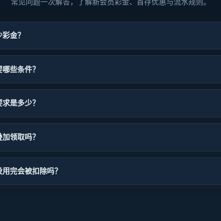
常见问题一次解答，了解新会员彩金、首存优惠与流水规则。
少彩金？
要哪些条件？
要求是多少？
叠加领取吗？
没用完会被扣除吗？