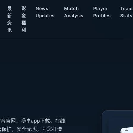
最
彩
News
Match
Player
Team
新
金
Updates
Analysis
Profiles
Stats
资
福
讯
利
兰体育官网，畅享app下载、在线
密保护，安全无忧，为您打造