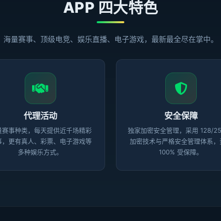
APP 四大特色
海量赛事、顶级电竞、娱乐直播、电子游戏，最新最全尽在掌中。
代理活动
安全保障
量赛事种类，每天提供近千场精彩
独家加密安全管理，采用 128/25
事，更有真人、彩票、电子游戏等
加密技术与严格安全管理体系，
多种娱乐方式。
100% 受保障。