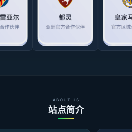
ABOUT US
站点简介