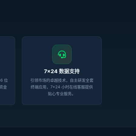
7×24 数据支持
6 位
引领市场的卓越技术，自主研发全套
资金
终端应用，7×24 小时在线客服提供
贴心专业服务。