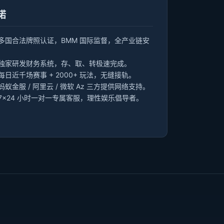
诺
多国合法牌照认证，BMM 国际监督，全产业链安
独家研发财务系统，存、取、转极速完成。
每日近千场赛事 + 2000+ 玩法，无缝接轨。
蚂蚁金服 / 阿里云 / 微软 Az 三方提供网络支持。
7×24 小时一对一专属客服，理性娱乐倡导者。