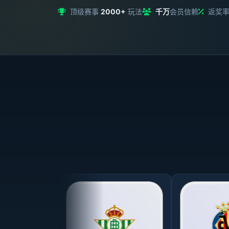
顶级赛事
2000+
玩法
千万
会员信赖
返奖