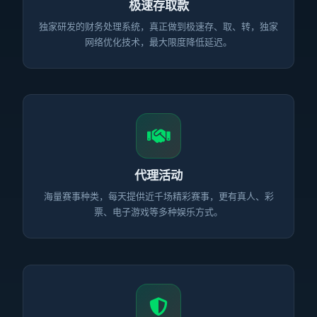
极速存取款
独家研发的财务处理系统，真正做到极速存、取、转，独家
网络优化技术，最大限度降低延迟。
代理活动
海量赛事种类，每天提供近千场精彩赛事，更有真人、彩
票、电子游戏等多种娱乐方式。