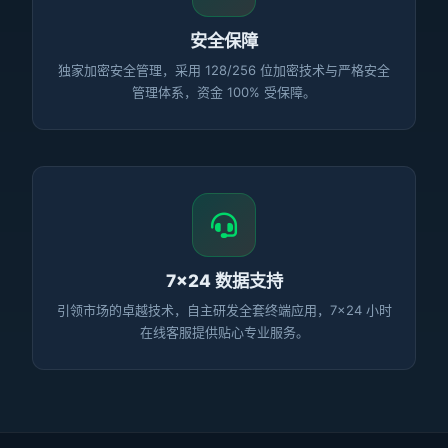
安全保障
独家加密安全管理，采用 128/256 位加密技术与严格安全
管理体系，资金 100% 受保障。
7×24 数据支持
引领市场的卓越技术，自主研发全套终端应用，7×24 小时
在线客服提供贴心专业服务。