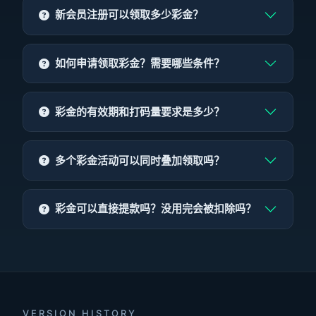
新会员注册可以领取多少彩金？
如何申请领取彩金？需要哪些条件？
彩金的有效期和打码量要求是多少？
多个彩金活动可以同时叠加领取吗？
彩金可以直接提款吗？没用完会被扣除吗？
VERSION HISTORY