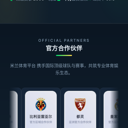
OFFICIAL PARTNERS
官方合作伙伴
米兰体育平台 携手国际顶级球队与赛事，共筑专业体育娱
乐生态。