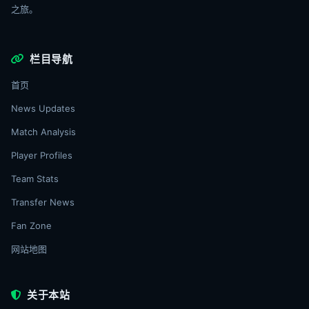
之旅。
栏目导航
首页
News Updates
Match Analysis
Player Profiles
Team Stats
Transfer News
Fan Zone
网站地图
关于本站